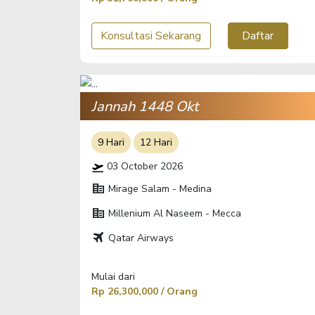
Konsultasi Sekarang
Daftar
Jannah 1448 Okt
9 Hari
12 Hari
03 October 2026
corporate_fare
Mirage Salam - Medina
corporate_fare
Millenium Al Naseem - Mecca
travel
Qatar Airways
Mulai dari
Rp 26,300,000 / Orang