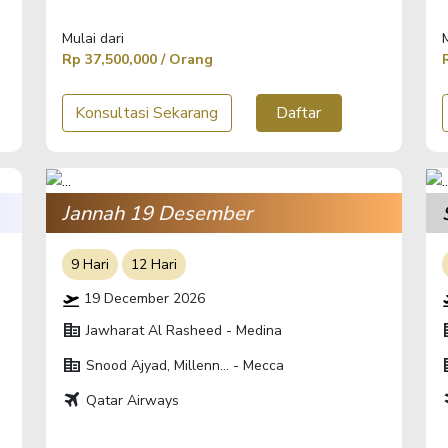
Mulai dari
Rp 37,500,000 / Orang
Konsultasi Sekarang
Daftar
Jannah 19 Desember
9 Hari
12 Hari
19 December 2026
corporate_fare
corp
Jawharat Al Rasheed - Medina
corporate_fare
corp
Snood Ajyad, Millenn... - Mecca
travel
t
Qatar Airways