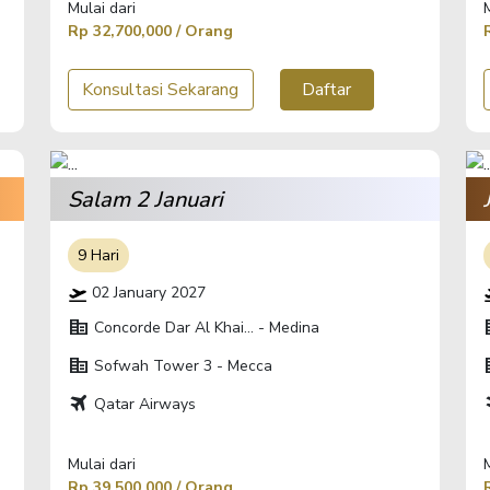
Mulai dari
Rp 32,700,000 / Orang
Konsultasi Sekarang
Daftar
Salam 2 Januari
9 Hari
02 January 2027
corporate_fare
corp
Concorde Dar Al Khai... - Medina
corporate_fare
corp
Sofwah Tower 3 - Mecca
travel
t
Qatar Airways
Mulai dari
Rp 39,500,000 / Orang