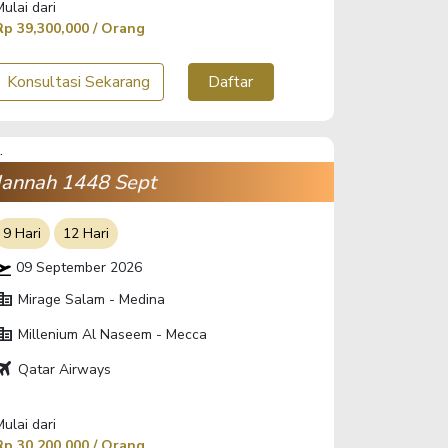
Mulai dari
Rp 39,300,000 / Orang
Konsultasi Sekarang
Daftar
Jannah 1448 Sept
9 Hari
12 Hari
09 September 2026
orate_fare
Mirage Salam - Medina
orate_fare
Millenium Al Naseem - Mecca
ravel
Qatar Airways
Mulai dari
Rp 30,200,000 / Orang