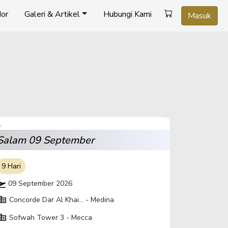
or
Galeri & Artikel
Hubungi Kami
Masuk
Salam 09 September
9 Hari
09 September 2026
orate_fare
Concorde Dar Al Khai... - Medina
orate_fare
Sofwah Tower 3 - Mecca