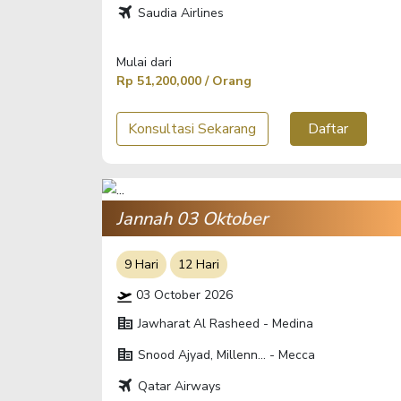
travel
Saudia Airlines
Mulai dari
Rp 51,200,000 / Orang
Konsultasi Sekarang
Daftar
Jannah 03 Oktober
9 Hari
12 Hari
03 October 2026
corporate_fare
Jawharat Al Rasheed - Medina
corporate_fare
Snood Ajyad, Millenn... - Mecca
travel
Qatar Airways