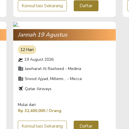
Konsultasi Sekarang
Daftar
Jannah 19 Agustus
12 Hari
19 August 2026
corporate_fare
Jawharat Al Rasheed - Medina
corporate_fare
Snood Ajyad, Millenn... - Mecca
travel
Qatar Airways
Mulai dari
Rp 32,400,000 / Orang
Konsultasi Sekarang
Daftar