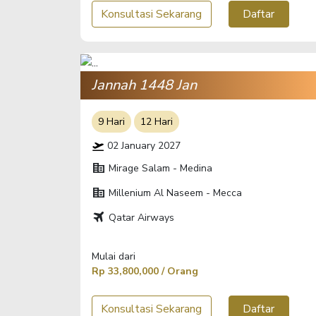
Konsultasi Sekarang
Daftar
Jannah 1448 Jan
9 Hari
12 Hari
02 January 2027
corporate_fare
Mirage Salam - Medina
corporate_fare
Millenium Al Naseem - Mecca
travel
Qatar Airways
Mulai dari
Rp 33,800,000 / Orang
Konsultasi Sekarang
Daftar