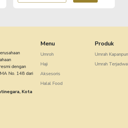
Menu
Produk
erusahaan
Umroh
Umrah Kapanpu
sahaan
Haji
Umrah Terjadwa
 resmi dengan
KMA No. 148 dari
Aksesoris
Halal Food
atinegara, Kota