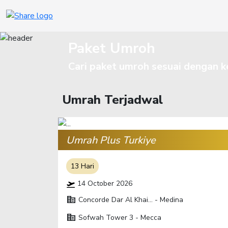
Paket Umroh
Cari paket umroh sesuai dengan 
Umrah Terjadwal
Umrah Plus Turkiye
13 Hari
14 October 2026
corporate_fare
Concorde Dar Al Khai... - Medina
corporate_fare
Sofwah Tower 3 - Mecca