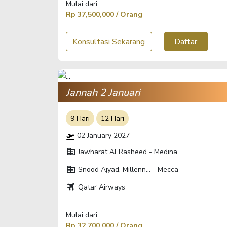
Mulai dari
Rp 37,500,000 / Orang
Konsultasi Sekarang
Daftar
Jannah 2 Januari
9 Hari
12 Hari
02 January 2027
corporate_fare
Jawharat Al Rasheed - Medina
corporate_fare
Snood Ajyad, Millenn... - Mecca
travel
Qatar Airways
Mulai dari
Rp 32,700,000 / Orang