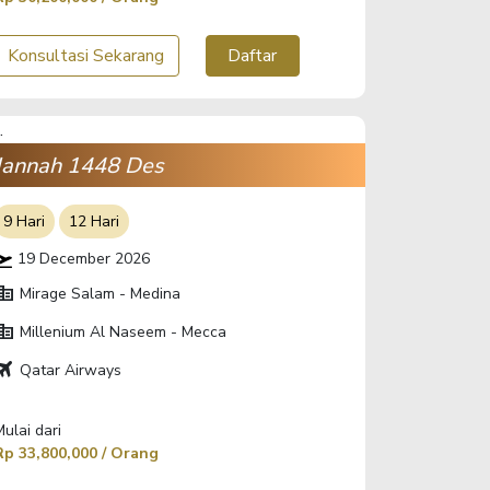
Konsultasi Sekarang
Daftar
Jannah 1448 Des
9 Hari
12 Hari
19 December 2026
orate_fare
Mirage Salam - Medina
orate_fare
Millenium Al Naseem - Mecca
ravel
Qatar Airways
Mulai dari
Rp 33,800,000 / Orang