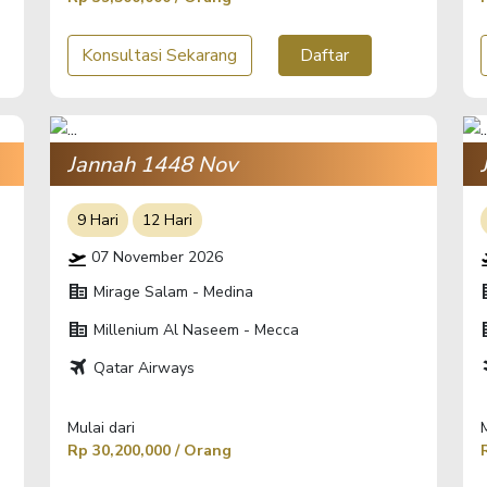
Konsultasi Sekarang
Daftar
Jannah 1448 Nov
9 Hari
12 Hari
07 November 2026
corporate_fare
corp
Mirage Salam - Medina
corporate_fare
corp
Millenium Al Naseem - Mecca
travel
t
Qatar Airways
Mulai dari
Rp 30,200,000 / Orang