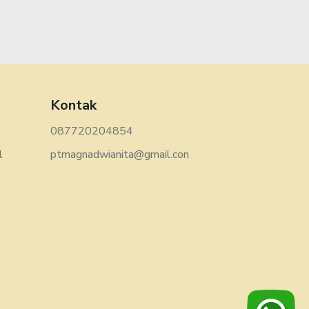
Kontak
n
087720204854
l
ptmagnadwianita@gmail.con