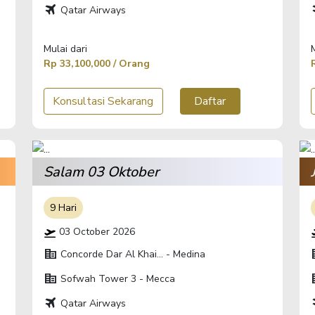
travel
t
Qatar Airways
Mulai dari
Rp 33,100,000 / Orang
Konsultasi Sekarang
Daftar
Salam 03 Oktober
9 Hari
03 October 2026
corporate_fare
corp
Concorde Dar Al Khai... - Medina
corporate_fare
corp
Sofwah Tower 3 - Mecca
travel
t
Qatar Airways