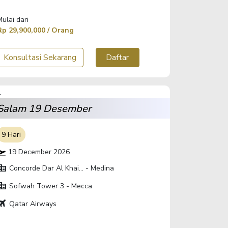
Mulai dari
Rp 29,900,000 / Orang
Konsultasi Sekarang
Daftar
Salam 19 Desember
9 Hari
19 December 2026
orate_fare
Concorde Dar Al Khai... - Medina
orate_fare
Sofwah Tower 3 - Mecca
ravel
Qatar Airways