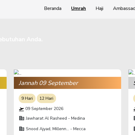
Beranda
Umrah
Haji
Ambassad
kebutuhan Anda.
Jannah 09 September
9 Hari
12 Hari
09 September 2026
corporate_fare
corp
Jawharat Al Rasheed - Medina
corporate_fare
corp
Snood Ajyad, Millenn... - Mecca