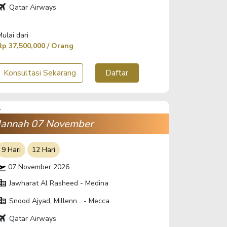
ravel
Qatar Airways
Mulai dari
Rp 37,500,000 / Orang
Konsultasi Sekarang
Daftar
Jannah 07 November
9 Hari
12 Hari
07 November 2026
orate_fare
Jawharat Al Rasheed - Medina
orate_fare
Snood Ajyad, Millenn... - Mecca
ravel
Qatar Airways