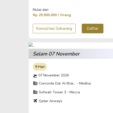
Mulai dari
Rp 29,900,000 / Orang
Konsultasi Sekarang
Daftar
Salam 07 November
9 Hari
07 November 2026
corporate_fare
Concorde Dar Al Khai... - Medina
corporate_fare
Sofwah Tower 3 - Mecca
travel
Qatar Airways