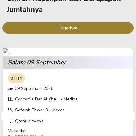
Jumlahnya
Terjadwal
Salam 09 September
9 Hari
09 September 2026
corporate_fare
Concorde Dar Al Khai... - Medina
corporate_fare
Sofwah Tower 3 - Mecca
travel
Qatar Airways
Mulai dari