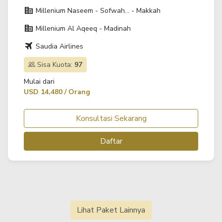
corporate_fare
Millenium Naseem - Sofwah... - Makkah
corporate_fare
Millenium Al Aqeeq - Madinah
travel
Saudia Airlines
Sisa Kuota:
97
Mulai dari
USD 14,480 / Orang
Konsultasi Sekarang
Daftar
Lihat Paket Lainnya