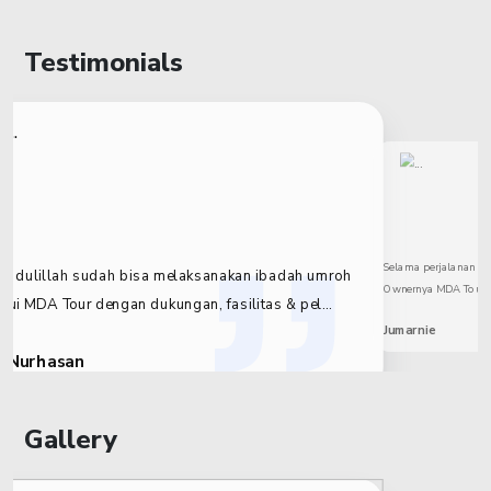
Testimonials
Selama perjalanan I
amdulillah sudah bisa melaksanakan ibadah umroh
Ownernya MDA Tour..Fa
lui MDA Tour dengan dukungan, fasilitas & pel...
1
2
3
4
5
6
Jumarnie
 Nurhasan
Gallery